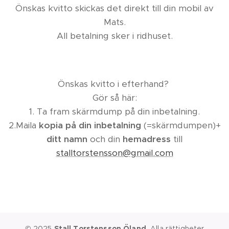
Önskas kvitto skickas det direkt till din mobil av
Mats.
All betalning sker i ridhuset.
Önskas kvitto i efterhand?
Gör så här:
1. Ta fram skärmdump på din inbetalning.
2.Maila
kopia på din inbetalning
(=skärmdumpen)+
ditt nam
n
och din
hemadress
till
stalltorstensson@gmail.com
© 2025
Stall Torstensson Öland.
Alla rättigheter